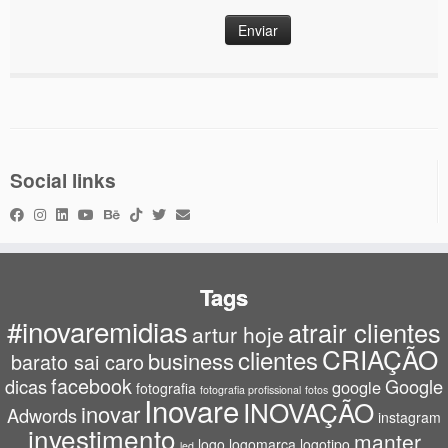
Social links
Tags
#inovaremidias
atrair clientes
artur hoje
CRIAÇÃO
clientes
business
barato sai caro
facebook
dicas
Google
google
fotografia
fotografia profissional
fotos
Inovare
INOVAÇÃO
inovar
Adwords
instagram
investimento
manter
logo
logomarca
logotipo
led