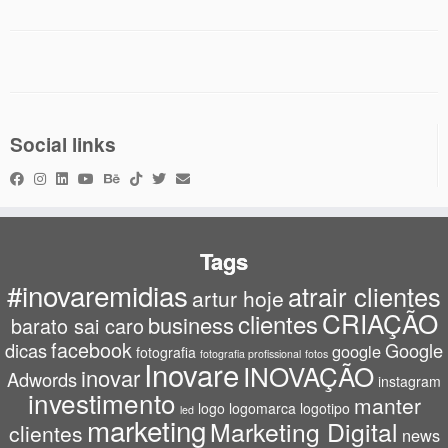
Social links
Tags
#inovaremidias
atrair clientes
artur hoje
CRIAÇÃO
clientes
business
barato sai caro
facebook
dicas
Google
google
fotografia
fotografia profissional
fotos
Inovare
INOVAÇÃO
inovar
Adwords
instagram
investimento
manter
logo
logomarca
logotipo
led
marketing
Marketing Digital
clientes
news