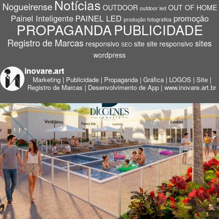
Notícias
Nogueirense
OUTDOOR
OUT OF HOME
outdoor led
Painel Inteligente
PAINEL LED
promoção
produção fotografica
PROPAGANDA
PUBLICIDADE
Registro de Marcas
sites
responsivo
site
site responsivo
SEO
wordpress
inovare.art
Marketing | Publicidade | Propaganda | Gráfica | LOGOS | Site |
Registro de Marcas | Desenvolvimento de App |
www.inovare.art.br