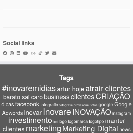
Social links
Tags
#inovaremidias
atrair clientes
artur hoje
CRIAÇÃO
clientes
business
barato sai caro
facebook
dicas
Google
google
fotografia
fotografia profissional
fotos
Inovare
INOVAÇÃO
inovar
Adwords
instagram
investimento
manter
logo
logomarca
logotipo
led
marketing
Marketing Digital
clientes
news