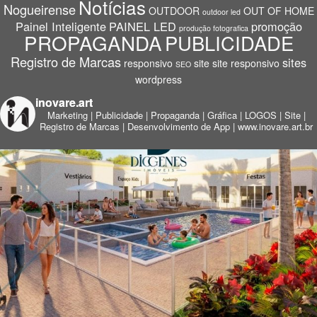
Notícias
Nogueirense
OUTDOOR
OUT OF HOME
outdoor led
Painel Inteligente
PAINEL LED
promoção
produção fotografica
PROPAGANDA
PUBLICIDADE
Registro de Marcas
sites
responsivo
site
site responsivo
SEO
wordpress
inovare.art
Marketing | Publicidade | Propaganda | Gráfica | LOGOS | Site |
Registro de Marcas | Desenvolvimento de App |
www.inovare.art.br