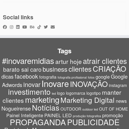
Social links
Tags
#inovaremidias
atrair clientes
artur hoje
CRIAÇÃO
clientes
business
barato sai caro
facebook
dicas
Google
google
fotografia
fotografia profissional
fotos
Inovare
INOVAÇÃO
inovar
Adwords
instagram
investimento
manter
logo
logomarca
logotipo
led
marketing
Marketing Digital
clientes
news
Notícias
Nogueirense
OUTDOOR
OUT OF HOME
outdoor led
Painel Inteligente
PAINEL LED
promoção
produção fotografica
PROPAGANDA
PUBLICIDADE